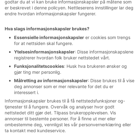
godtar du at vi kan bruke informasjonskapsler på måtene som
er beskrevet i denne policyen. Nettleserens innstillinger lar deg
endre hvordan informasjonskapsler fungerer.
Hva slags informasjonskapsler brukes?
Essensielle informasjonskapsler
er cookies som trengs
for at nettsiden skal fungere.
Ytelsesinformasjonskapsler
: Disse informasjonskapslene
registrerer hvordan folk bruker nettstedet vårt.
Funksjonalitetscookies
: Husk hva brukeren ønsker og
gjør ting mer personlig.
Målretting av informasjonskapsler
: Disse brukes til å vise
deg annonser som er mer relevante for det du er
interessert i.
Informasjonskapsler brukes til å få nettstedsfunksjoner og-
tjenester til å fungere. Overvåk og analyser hvor godt
nettstedet ditt gjør det. Tilpass brukeropplevelsen. Vis
annonser til bestemte personer. For å finne ut mer eller
ombestemme deg, vennligst les vår personvernerklæring eller
ta kontakt med kundeservice.