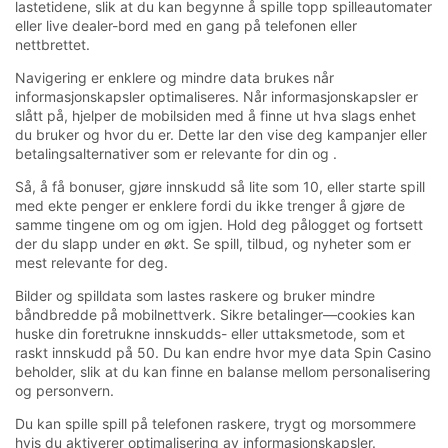
lastetidene, slik at du kan begynne å spille topp spilleautomater
eller live dealer-bord med en gang på telefonen eller
nettbrettet.
Navigering er enklere og mindre data brukes når
informasjonskapsler optimaliseres. Når informasjonskapsler er
slått på, hjelper de mobilsiden med å finne ut hva slags enhet
du bruker og hvor du er. Dette lar den vise deg kampanjer eller
betalingsalternativer som er relevante for din og .
Så, å få bonuser, gjøre innskudd så lite som 10, eller starte spill
med ekte penger er enklere fordi du ikke trenger å gjøre de
samme tingene om og om igjen. Hold deg pålogget og fortsett
der du slapp under en økt. Se spill, tilbud, og nyheter som er
mest relevante for deg.
Bilder og spilldata som lastes raskere og bruker mindre
båndbredde på mobilnettverk. Sikre betalinger—cookies kan
huske din foretrukne innskudds- eller uttaksmetode, som et
raskt innskudd på 50. Du kan endre hvor mye data Spin Casino
beholder, slik at du kan finne en balanse mellom personalisering
og personvern.
Du kan spille spill på telefonen raskere, trygt og morsommere
hvis du aktiverer optimalisering av informasjonskapsler.