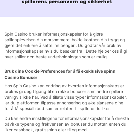
spillerens personvern og sikkerhet
Spin Casino bruker informasjonskapsler for å gjøre
spillopplevelsen din morsommere, holde kontoen din trygg og
gjøre det enklere å sette inn penger . Du godtar vår bruk av
informasjonskapsler hvis du besøker fra . Dette hjelper oss å gi
hver spiller den beste underholdningen som er mulig.
Bruk dine Cookie Preferences for å få eksklusive spinn
Casino Bonuser
Hos Spin Casino kan endring av hvordan informasjonskapsler
brukes gi deg tilgang til en rekke bonuser som andre spillere
vanligvis ikke har. Ved å tillate visse typer informasjonskapsler,
lar du plattformen tilpasse annonsering og øke sjansene dine
for å få spesialtilbud som er relatert til spillene du liker.
Du kan endre innstillingene for informasjonskapsler for å direkte
påvirke typene og frekvensen av bonuser du mottar, enten du
liker cashback, gratisspinn eller til og med