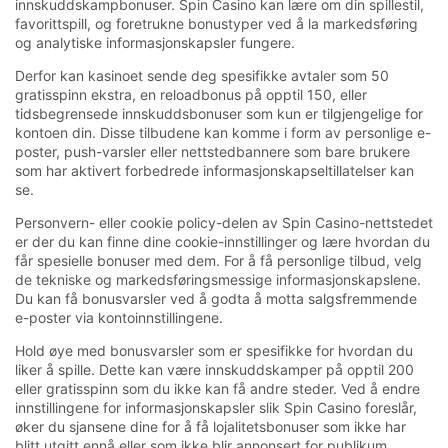
innskuddskampbonuser. Spin Casino kan lære om din spillestil,
favorittspill, og foretrukne bonustyper ved å la markedsføring
og analytiske informasjonskapsler fungere.
Derfor kan kasinoet sende deg spesifikke avtaler som 50
gratisspinn ekstra, en reloadbonus på opptil 150, eller
tidsbegrensede innskuddsbonuser som kun er tilgjengelige for
kontoen din. Disse tilbudene kan komme i form av personlige e-
poster, push-varsler eller nettstedbannere som bare brukere
som har aktivert forbedrede informasjonskapseltillatelser kan
se.
Personvern- eller cookie policy-delen av Spin Casino-nettstedet
er der du kan finne dine cookie-innstillinger og lære hvordan du
får spesielle bonuser med dem. For å få personlige tilbud, velg
de tekniske og markedsføringsmessige informasjonskapslene.
Du kan få bonusvarsler ved å godta å motta salgsfremmende
e-poster via kontoinnstillingene.
Hold øye med bonusvarsler som er spesifikke for hvordan du
liker å spille. Dette kan være innskuddskamper på opptil 200
eller gratisspinn som du ikke kan få andre steder. Ved å endre
innstillingene for informasjonskapsler slik Spin Casino foreslår,
øker du sjansene dine for å få lojalitetsbonuser som ikke har
blitt utgitt ennå eller som ikke blir annonsert for publikum.