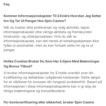
Faq
Kommer Informasjonskapsler Til å Endre Hvordan Jeg Setter
Inn Og Tar Ut Penger Hos Spin Casino?
Når du husker dine preferanser og nylig aktivitet, lagrer
informasjonskapsler dine viktige øktdata og fremskynder
innskudds- og uttaksprosessen. Hvis du slår av
informasjonskapsler, kan det hende at betalingsskjemaer ikke
fylles ut automatisk, men du kan fortsatt sette inn og ta ut
penger.
Hvilke Cookies Bruker Du Som Har å Gjøre Med Belønninger
Og Bonus Tilbud?
Vi bruker informasjonskapsler for å holde oversikt over din
kvalifisering og deltakelse i pågående kampanjer. Dette sørger
for at vilkårene for bonusen din fungerer problemfritt. Basert på
informasjonen i disse informasjonskapslene kan vi gi deg de
riktige belønningene og bonustilbudene.
For kontoverifisering eller sikkerhet, bruker Spin Casino