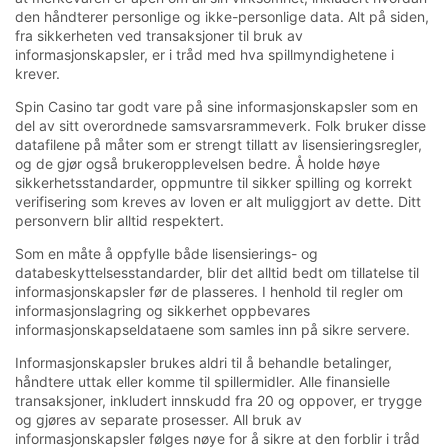
den håndterer personlige og ikke-personlige data. Alt på siden,
fra sikkerheten ved transaksjoner til bruk av
informasjonskapsler, er i tråd med hva spillmyndighetene i
krever.
Spin Casino tar godt vare på sine informasjonskapsler som en
del av sitt overordnede samsvarsrammeverk. Folk bruker disse
datafilene på måter som er strengt tillatt av lisensieringsregler,
og de gjør også brukeropplevelsen bedre. Å holde høye
sikkerhetsstandarder, oppmuntre til sikker spilling og korrekt
verifisering som kreves av loven er alt muliggjort av dette. Ditt
personvern blir alltid respektert.
Som en måte å oppfylle både lisensierings- og
databeskyttelsesstandarder, blir det alltid bedt om tillatelse til
informasjonskapsler før de plasseres. I henhold til regler om
informasjonslagring og sikkerhet oppbevares
informasjonskapseldataene som samles inn på sikre servere.
Informasjonskapsler brukes aldri til å behandle betalinger,
håndtere uttak eller komme til spillermidler. Alle finansielle
transaksjoner, inkludert innskudd fra 20 og oppover, er trygge
og gjøres av separate prosesser. All bruk av
informasjonskapsler følges nøye for å sikre at den forblir i tråd