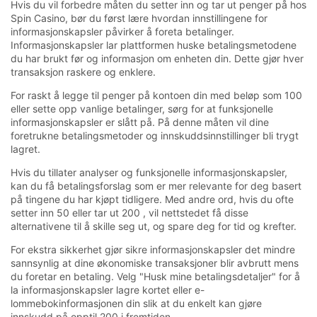
Hvis du vil forbedre måten du setter inn og tar ut penger på hos
Spin Casino, bør du først lære hvordan innstillingene for
informasjonskapsler påvirker å foreta betalinger.
Informasjonskapsler lar plattformen huske betalingsmetodene
du har brukt før og informasjon om enheten din. Dette gjør hver
transaksjon raskere og enklere.
For raskt å legge til penger på kontoen din med beløp som 100
eller sette opp vanlige betalinger, sørg for at funksjonelle
informasjonskapsler er slått på. På denne måten vil dine
foretrukne betalingsmetoder og innskuddsinnstillinger bli trygt
lagret.
Hvis du tillater analyser og funksjonelle informasjonskapsler,
kan du få betalingsforslag som er mer relevante for deg basert
på tingene du har kjøpt tidligere. Med andre ord, hvis du ofte
setter inn 50 eller tar ut 200 , vil nettstedet få disse
alternativene til å skille seg ut, og spare deg for tid og krefter.
For ekstra sikkerhet gjør sikre informasjonskapsler det mindre
sannsynlig at dine økonomiske transaksjoner blir avbrutt mens
du foretar en betaling. Velg "Husk mine betalingsdetaljer" for å
la informasjonskapsler lagre kortet eller e-
lommebokinformasjonen din slik at du enkelt kan gjøre
innskudd på opptil 200 i fremtiden.