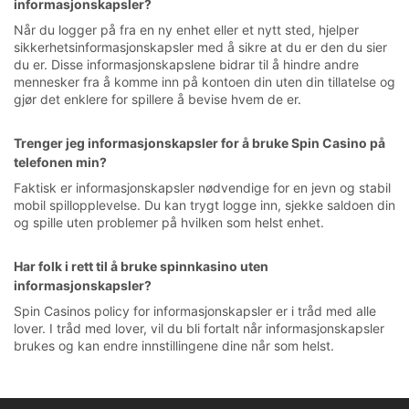
informasjonskapsler?
Når du logger på fra en ny enhet eller et nytt sted, hjelper
sikkerhetsinformasjonskapsler med å sikre at du er den du sier
du er. Disse informasjonskapslene bidrar til å hindre andre
mennesker fra å komme inn på kontoen din uten din tillatelse og
gjør det enklere for spillere å bevise hvem de er.
Trenger jeg informasjonskapsler for å bruke Spin Casino på
telefonen min?
Faktisk er informasjonskapsler nødvendige for en jevn og stabil
mobil spillopplevelse. Du kan trygt logge inn, sjekke saldoen din
og spille uten problemer på hvilken som helst enhet.
Har folk i rett til å bruke spinnkasino uten
informasjonskapsler?
Spin Casinos policy for informasjonskapsler er i tråd med alle
lover. I tråd med lover, vil du bli fortalt når informasjonskapsler
brukes og kan endre innstillingene dine når som helst.