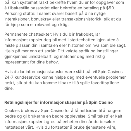
på, kan systemet raskt bekrefte hvem du er for oppgaver som
å tilbakestille passordet eller bekrefte en betaling på $50.
Personlig støtte: Teamet svarer basert på dine nylige
interaksjoner, bonuskrav eller transaksjonshistorikk, slik at du
får hjelp som er relevant og riktig.
Permanente chatteøkter: Hvis du blir frakoblet, lar
informasjonskapsler deg bli med i støttechatten igjen uten å
miste plassen din i samtalen eller historien om hva som ble sagt.
Hjelp på mer enn ett språk: Ditt valgte språk og innstillinger
gjenkjennes umiddelbart, og matcher deg med riktig
representant for dine behov.
Hvis du lar informasjonskapsler være slått på, vil Spin Casinos
24-7 kundeservice kunne hjelpe deg med eventuelle problemer
raskt, slik at du kan komme tilbake til å spille favorittspillene
dine.
Retningslinjer for informasjonskapsler på Spin Casino
Cookies brukes av Spin Casino for å få nettsiden til å fungere
bedre og gi brukerne en bedre opplevelse. Små tekstfiler kalt
informasjonskapsler lagres på enheten din når du besøker
nettstedet vårt. Hvis du fortsetter å bruke tjenestene våre,