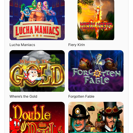
Lucha Maniacs
Silent Samurai
Where’s the Gold
Forgotten Fable