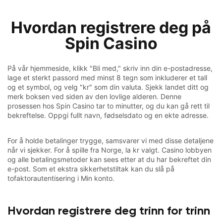
Hvordan registrere deg på
Spin Casino
På vår hjemmeside, klikk "Bli med," skriv inn din e-postadresse,
lage et sterkt passord med minst 8 tegn som inkluderer et tall
og et symbol, og velg "kr" som din valuta. Sjekk landet ditt og
merk boksen ved siden av den lovlige alderen. Denne
prosessen hos Spin Casino tar to minutter, og du kan gå rett til
bekreftelse. Oppgi fullt navn, fødselsdato og en ekte adresse.
For å holde betalinger trygge, samsvarer vi med disse detaljene
når vi sjekker. For å spille fra Norge, la kr valgt. Casino lobbyen
og alle betalingsmetoder kan sees etter at du har bekreftet din
e-post. Som et ekstra sikkerhetstiltak kan du slå på
tofaktorautentisering i Min konto.
Hvordan registrere deg trinn for trinn