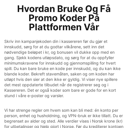
Hvordan Bruke Og Få
Promo Koder På
Plattformen Vår
Skriv inn kampanjekoden din i kassereren før du gjør et
innskudd, sørg for at du godtar vilkårene, sett inn det
nødvendige beløpet i kr, og bonusen vil dukke opp med en
gang. Sjekk kodens utløpsdato, og sørg for at du oppfyller
minimumskravene for innskudd og gjennomspilling for hvert
spill. Du kan bare bruke en kode per innskudd, og du kan ikke
blande koder. Bekreft stavemåten, saken og om koden har
utløpt hvis den sier at den ikke er gyldig. Vi viser nye spillere
det mest oppdaterte tilbudet når de registrerer seg og i
Kassereren. Det er også koder som bare er gode for en kort
stund i våre e-poster og varsler.
Vi har strenge regler om hvem som kan bli med: én konto per
person, enhet og husholdning, og VPN-bruk er ikke tillatt. Du er
begrenset av alder og sted. Alle verdier vises i Norsk krone (kr)
for utbetalinger og hjelp gjort i Norge. Før du krediterer kontoen