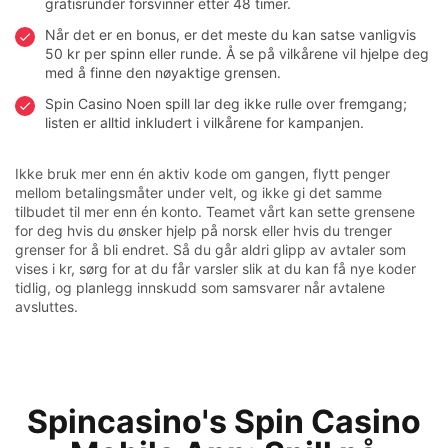
gratisrunder forsvinner etter 48 timer.
Når det er en bonus, er det meste du kan satse vanligvis
50 kr per spinn eller runde. Å se på vilkårene vil hjelpe deg
med å finne den nøyaktige grensen.
Spin Casino Noen spill lar deg ikke rulle over fremgang;
listen er alltid inkludert i vilkårene for kampanjen.
Ikke bruk mer enn én aktiv kode om gangen, flytt penger
mellom betalingsmåter under velt, og ikke gi det samme
tilbudet til mer enn én konto. Teamet vårt kan sette grensene
for deg hvis du ønsker hjelp på norsk eller hvis du trenger
grenser for å bli endret. Så du går aldri glipp av avtaler som
vises i kr, sørg for at du får varsler slik at du kan få nye koder
tidlig, og planlegg innskudd som samsvarer når avtalene
avsluttes.
Spincasino's Spin Casino