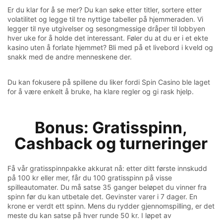
Er du klar for å se mer? Du kan søke etter titler, sortere etter
volatilitet og legge til tre nyttige tabeller på hjemmeraden. Vi
legger til nye utgivelser og sesongmessige dråper til lobbyen
hver uke for å holde det interessant. Føler du at du er i et ekte
kasino uten å forlate hjemmet? Bli med på et livebord i kveld og
snakk med de andre menneskene der.
Du kan fokusere på spillene du liker fordi Spin Casino ble laget
for å være enkelt å bruke, ha klare regler og gi rask hjelp.
Bonus: Gratisspinn,
Cashback og turneringer
Få vår gratisspinnpakke akkurat nå: etter ditt første innskudd
på 100 kr eller mer, får du 100 gratisspinn på visse
spilleautomater. Du må satse 35 ganger beløpet du vinner fra
spinn før du kan utbetale det. Gevinster varer i 7 dager. En
krone er verdt ett spinn. Mens du rydder gjennomspilling, er det
meste du kan satse på hver runde 50 kr. I løpet av