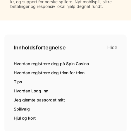
kr, og support for norske spillere. Nyt mobilspill, sikre
betalinger og responsiv lokal hjelp døgnet rundt.
Innholdsfortegnelse
Hide
Hvordan registrere deg på Spin Casino
Hvordan registrere deg trinn for trinn
Tips
Hvordan Logg Inn
Jeg glemte passordet mitt
Spillvalg
Hjul og kort
Slots