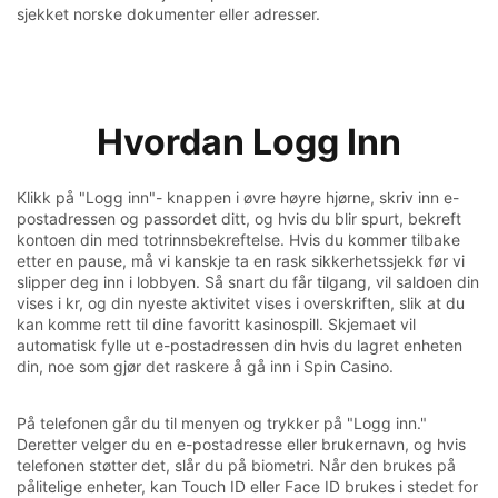
sjekket norske dokumenter eller adresser.
Hvordan Logg Inn
Klikk på "Logg inn"- knappen i øvre høyre hjørne, skriv inn e-
postadressen og passordet ditt, og hvis du blir spurt, bekreft
kontoen din med totrinnsbekreftelse. Hvis du kommer tilbake
etter en pause, må vi kanskje ta en rask sikkerhetssjekk før vi
slipper deg inn i lobbyen. Så snart du får tilgang, vil saldoen din
vises i kr, og din nyeste aktivitet vises i overskriften, slik at du
kan komme rett til dine favoritt kasinospill. Skjemaet vil
automatisk fylle ut e-postadressen din hvis du lagret enheten
din, noe som gjør det raskere å gå inn i Spin Casino.
På telefonen går du til menyen og trykker på "Logg inn."
Deretter velger du en e-postadresse eller brukernavn, og hvis
telefonen støtter det, slår du på biometri. Når den brukes på
pålitelige enheter, kan Touch ID eller Face ID brukes i stedet for