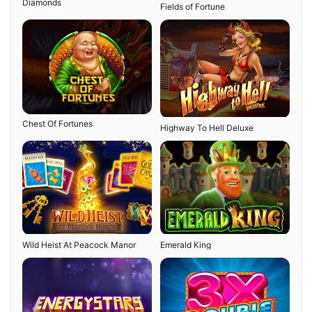
Diamonds
Fields of Fortune
Spillerbeskyttelse
Ansvarlig spilling
Aldersbekreftelse
Tips For Nye Spillere
Chest Of Fortunes
Highway To Hell Deluxe
Wild Heist At Peacock Manor
Emerald King