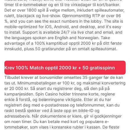
timer til e-lommebøker og en til tre virkedager til kort/banker.
Det er over 1800 spill å velge mellom, inkludert spilleautomater,
rulett, blackjack og live-show. Gjennomsnittlig RTP er over 96
%, and you can see the exact numbers in the lobby. The site is
mobile-optimized for iOS, Android, and desktop, and it's easy
to install. Support is available 24/7 via live chat and email, and
the languages spoken are English and Norwegian. Take
advantage of a 100% kamptilbud opptil 2000 kr på ditt første
innskudd, pluss 50 gratisrunder på en omtalt spilleautomat.
Krev 100% Match opptil 2000 kr + 50 gratisspinn
Tilbudet krever at bonusmidler omsettes 35 ganger før de kan
tas ut. Minimumsbetalingen er 100 kr, og maksimal konvertering
er 20 000 kr. Så snart du registrerer deg, slå den på på
kampanjesiden. Spin Casino holder trinnene korte, reglene
enkle å forstå, og belønningene viktigste. Etter at du har
registrert deg med e-postadresse og telefonnummer, kan du
raskt bestå sjekker ved å laste opp en bilde-ID og
adressebevis. Når dokumentene er klare, gir vi godkjenninger
om noen timer. Du kan betale med kort og populære e-
lommebøker, som vises i koreanske rubler i kassen. De fleste