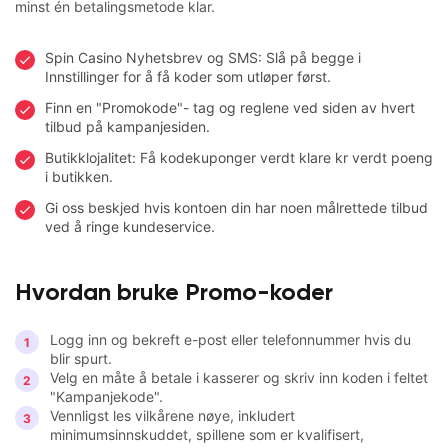
minst én betalingsmetode klar.
Spin Casino Nyhetsbrev og SMS: Slå på begge i
Innstillinger for å få koder som utløper først.
Finn en "Promokode"- tag og reglene ved siden av hvert
tilbud på kampanjesiden.
Butikklojalitet: Få kodekuponger verdt klare kr verdt poeng
i butikken.
Gi oss beskjed hvis kontoen din har noen målrettede tilbud
ved å ringe kundeservice.
Hvordan bruke Promo-koder
Logg inn og bekreft e-post eller telefonnummer hvis du
blir spurt.
Velg en måte å betale i kasserer og skriv inn koden i feltet
"Kampanjekode".
Vennligst les vilkårene nøye, inkludert
minimumsinnskuddet, spillene som er kvalifisert,