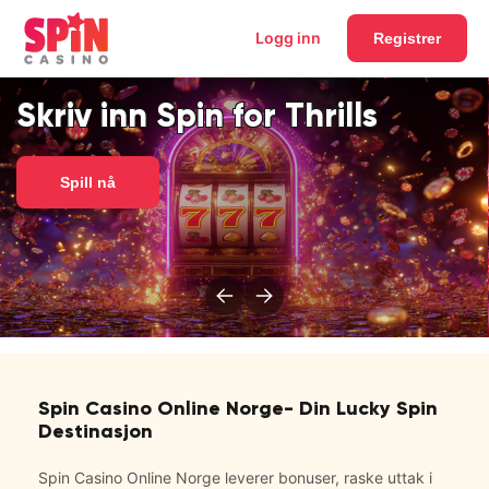
Logg inn
Registrer
Skriv inn Spin for Thrills
Spill nå
Spin Casino Online Norge- Din Lucky Spin
Destinasjon
Spin Casino Online Norge leverer bonuser, raske uttak i