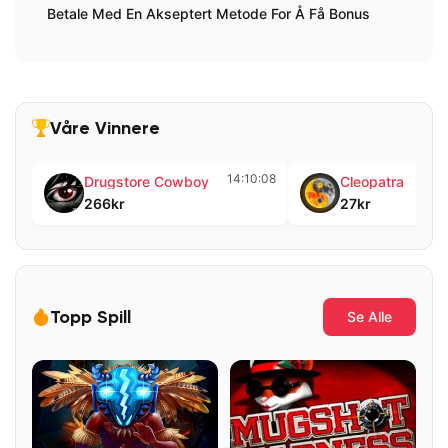
Betale Med En Akseptert Metode For Å Få Bonus
Uttak av bonusgevinster som er raske og pålitelige
Betalingsmetoder og behandlingstider
Vilkår, bonusgrenser og omsetningskrav
Våre Vinnere
Spin Casino Bonus Guide
14:10:08
Drugstore Cowboy
Cleopatra
266kr
27kr
Topp Spill
Se Alle