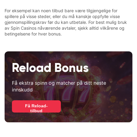
For eksempel kan noen tilbud bare være tilgjengelige for
spillere på visse steder, eller du må kanskje oppfylle visse
gjennomspillingskrav før du kan utbetale. For best mulig bruk
av Spin Casinos nåværende avtaler, sjekk alltid vilkårene og
betingelsene for hver bonus.
Reload Bonus
Få ekstra spinn og matcher på ditt neste
innskudd
Få Reload-
tilbud