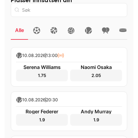
Alle
10.08.2026
13:00
Serena Williams
Naomi Osaka
1.75
2.05
10.08.2026
20:30
Roger Federer
Andy Murray
1.9
1.9