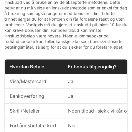
innskudd ved å bruke en av de aksepterte metodene. Dette
betyr at du må velge en innskuddsmetode som er enkel for deg
å bruke og som også fungerer med bonuser i din . I dette
trinnet sørger du for at kontoen din får fordelene raskt og uten
problemer. Vanligvis må du gjøre et innskudd på minst 10 før du
kan kreve bonusen din. For noen tilbud kan minste
innskuddsbeløp være høyere. Noen e-lommebøker og
forhåndsbetalte kort teller kanskje ikke som bonuskvalifiserte
betalingsmåter, så sørg for at du sjekker før du foretar kjøpet.
Hvordan Betale
Er bonus tilgjengelig?
Visa/Mastercard
Ja
Bankoverføring
Ja
Skrill/Neteller
Noen tilbud- sjekk vilkår og 
Forhåndsbetalte kort
Nei