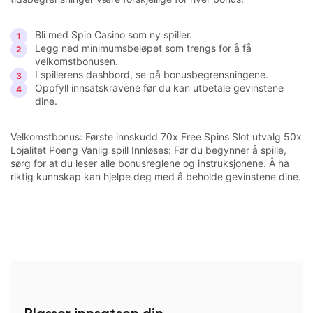
Bli med Spin Casino som ny spiller.
Legg ned minimumsbeløpet som trengs for å få
velkomstbonusen.
I spillerens dashbord, se på bonusbegrensningene.
Oppfyll innsatskravene før du kan utbetale gevinstene
dine.
Velkomstbonus: Første innskudd 70x Free Spins Slot utvalg 50x
Lojalitet Poeng Vanlig spill Innløses: Før du begynner å spille,
sørg for at du leser alle bonusreglene og instruksjonene. Å ha
riktig kunnskap kan hjelpe deg med å beholde gevinstene dine.
Plasser innsatsen din