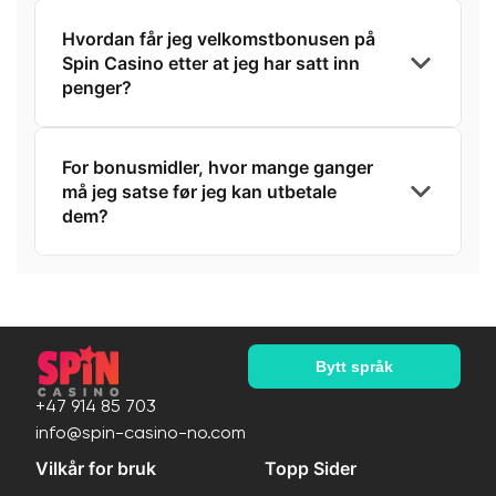
Hvordan får jeg velkomstbonusen på
Spin Casino etter at jeg har satt inn
penger?
For bonusmidler, hvor mange ganger
må jeg satse før jeg kan utbetale
dem?
Bytt språk
+47 914 85 703
info@spin-casino-no.com
Vilkår for bruk
Topp Sider