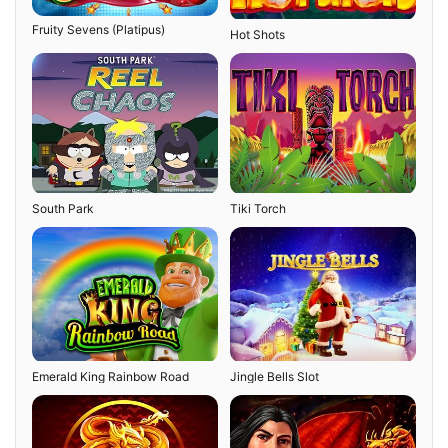
Fruity Sevens (Platipus)
Hot Shots
South Park
Tiki Torch
Emerald King Rainbow Road
Jingle Bells Slot