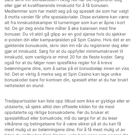
eller gjør et kvalifiserende innskudd for å få bonusen.
Medlemmer som har meldt seg på og spesielt de som har valgt
å motta varsler får ofte spesialavtaler. Disse avtalene kan være
alt fra innskuddskamper til turneringer som kun er åpne i kort
tid. De gir deg enda flere måter å øke balansen med fine
bonuser. Du vil aldri gå glipp av en god sjanse hvis du sjekker
e-posten din eller kampanjesiden på Spin Casino. Hvis det er en
gjeldende bonuskode, skriv den inn når du registrerer deg eller
gjør et innskudd. Sørg for at du oppfyller minimumskravet til
innskudd, som vanligvis er minst 20 for de fleste koder. Sørg
også for at du følger noen spesifikke regler for å kreve
belønningene dine, som å satse på et bonusbeløp innen en viss
tid. Det er viktig å merke seg at Spin Casino kan lage unike
bonuskoder bare for kontoen din, spesielt etter at du har brukt
nettstedet en stund.
Tredjepartssider kan liste opp tilbud som ikke er gyldige eller er
utdaterte, så sjekk alltid den offisielle kilden for de mest
oppdaterte og riktige bonuskodene. Før du bruker et
spesialtilbud eller bonuskode, må du sørge for at du leser
vilkårene og betingelsene for å være sikker på at du kan få
mest mulig ut av belønningene dine. For å få mest mulig ut av