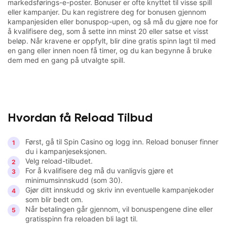
markedsførings-e-poster. Bonuser er ofte knyttet til visse spill
eller kampanjer. Du kan registrere deg for bonusen gjennom
kampanjesiden eller bonuspop-upen, og så må du gjøre noe for
å kvalifisere deg, som å sette inn minst 20 eller satse et visst
beløp. Når kravene er oppfylt, blir dine gratis spinn lagt til med
en gang eller innen noen få timer, og du kan begynne å bruke
dem med en gang på utvalgte spill.
Hvordan få Reload Tilbud
Først, gå til Spin Casino og logg inn. Reload bonuser finner
du i kampanjeseksjonen.
Velg reload-tilbudet.
For å kvalifisere deg må du vanligvis gjøre et
minimumsinnskudd (som 30).
Gjør ditt innskudd og skriv inn eventuelle kampanjekoder
som blir bedt om.
Når betalingen går gjennom, vil bonuspengene dine eller
gratisspinn fra reloaden bli lagt til.