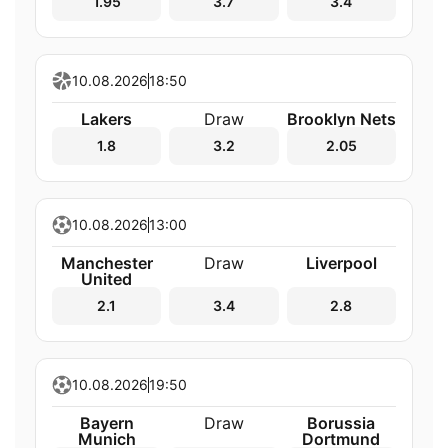
1.95
3.7
3.4
10.08.2026
18:50
Lakers
Draw
Brooklyn Nets
1.8
3.2
2.05
10.08.2026
13:00
Manchester
Draw
Liverpool
United
2.1
3.4
2.8
10.08.2026
19:50
Bayern
Draw
Borussia
Munich
Dortmund