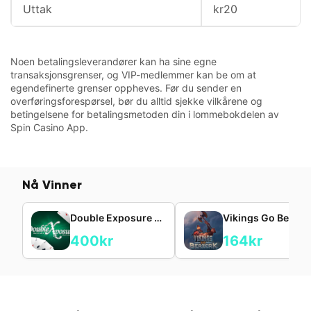
Uttak
kr20
Noen betalingsleverandører kan ha sine egne
transaksjonsgrenser, og VIP-medlemmer kan be om at
egendefinerte grenser oppheves. Før du sender en
overføringsforespørsel, bør du alltid sjekke vilkårene og
betingelsene for betalingsmetoden din i lommebokdelen av
Spin Casino App.
Nå Vinner
Double Exposure Blackjack Pro Series
Vikings Go Berzer
400kr
164kr