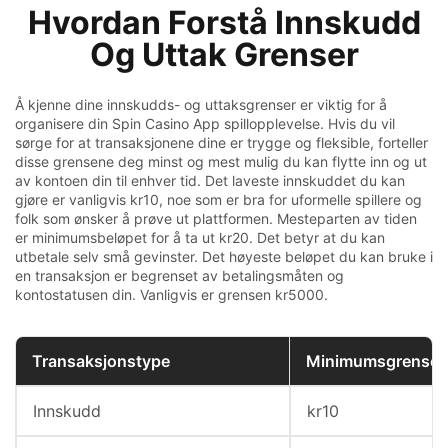
Hvordan Forstå Innskudd
Og Uttak Grenser
Å kjenne dine innskudds- og uttaksgrenser er viktig for å
organisere din Spin Casino App spillopplevelse. Hvis du vil
sørge for at transaksjonene dine er trygge og fleksible, forteller
disse grensene deg minst og mest mulig du kan flytte inn og ut
av kontoen din til enhver tid. Det laveste innskuddet du kan
gjøre er vanligvis kr10, noe som er bra for uformelle spillere og
folk som ønsker å prøve ut plattformen. Mesteparten av tiden
er minimumsbeløpet for å ta ut kr20. Det betyr at du kan
utbetale selv små gevinster. Det høyeste beløpet du kan bruke i
en transaksjon er begrenset av betalingsmåten og
kontostatusen din. Vanligvis er grensen kr5000.
Transaksjonstype
Minimumsgrense
Innskudd
kr10