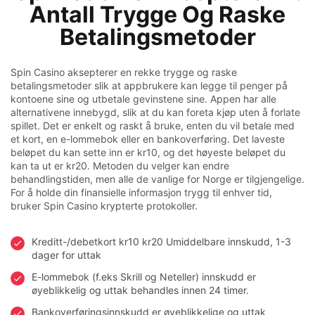
Antall Trygge Og Raske
Betalingsmetoder
Spin Casino aksepterer en rekke trygge og raske
betalingsmetoder slik at appbrukere kan legge til penger på
kontoene sine og utbetale gevinstene sine. Appen har alle
alternativene innebygd, slik at du kan foreta kjøp uten å forlate
spillet. Det er enkelt og raskt å bruke, enten du vil betale med
et kort, en e-lommebok eller en bankoverføring. Det laveste
beløpet du kan sette inn er kr10, og det høyeste beløpet du
kan ta ut er kr20. Metoden du velger kan endre
behandlingstiden, men alle de vanlige for Norge er tilgjengelige.
For å holde din finansielle informasjon trygg til enhver tid,
bruker Spin Casino krypterte protokoller.
Kreditt-/debetkort kr10 kr20 Umiddelbare innskudd, 1-3
dager for uttak
E-lommebok (f.eks Skrill og Neteller) innskudd er
øyeblikkelig og uttak behandles innen 24 timer.
Bankoverføringsinnskudd er øyeblikkelige og uttak