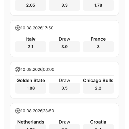
2.05
3.3
1.78
10.08.2026
17:50
Italy
Draw
France
2.1
3.9
3
10.08.2026
00:00
Golden State
Draw
Chicago Bulls
1.88
3.5
2.2
10.08.2026
23:50
Netherlands
Draw
Croatia