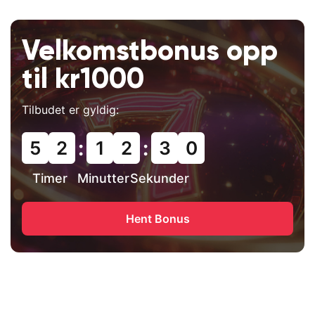
Velkomstbonus opp
til kr1000
Tilbudet er gyldig:
:
:
5
2
1
2
2
9
Timer
Minutter
Sekunder
Hent Bonus