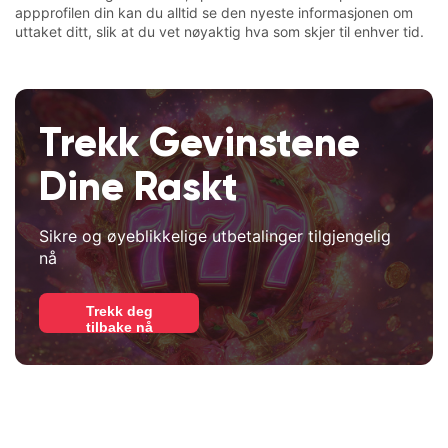
appprofilen din kan du alltid se den nyeste informasjonen om
uttaket ditt, slik at du vet nøyaktig hva som skjer til enhver tid.
Trekk Gevinstene
Dine Raskt
Sikre og øyeblikkelige utbetalinger tilgjengelig
nå
Trekk deg
tilbake nå