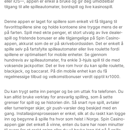
eller iOS—, appen er enkel å bruke og gir deg umiddelbar
tilgang til alle spilleautomater, bordspill og live kasinospill.
Denne appen er laget for spillere som enkelt vil få tilgang til
favorittspillene sine og holde kontoene sine trygge mens de er
på farten. Spill med ekte penger, et stort utvalg av live dealer-
spill og fristende bonuser er alle tilgjengelige på Spin Casino-
appen, akkurat som de er på skrivebordssiden. Det er enkelt å
spille selv på fartsfylte spilleautomater eller live roulette fordi
spillene er optimalisert for mobile enheter. Se gjennom
hundrevis av spilleautomater, fra enkle 3-hjuls spill til de med
voksende jackpotter. Det er live rom hvor du kan spille roulette,
blackjack, og baccarat. På din mobile enhet kan du få
regelmessige tilbud og velkomstbonuser verdt opptil kr1000.
Du kan trygt sette inn penger og be om uttak fra telefonen. Du
kan alltid bruke verktøy for ansvarlig spilling, som å sette
grenser for spill og se historien din. Så snart nye spill, avtaler
eller turneringer skjer, gir push-varsler deg beskjed med en
gang. Installasjonsprosessen er enkel, slik at du raskt kan logge
inn og begynne å spille fra hvor som helst i Norge. Spin Casino-
appen gjør det enkelt å vinne, enten du bare har noen minutter
til overs for et raskt spinn eller du vil bruke lang tid på å spille.