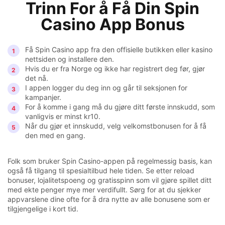
Trinn For å Få Din Spin
Casino App Bonus
Få Spin Casino app fra den offisielle butikken eller kasino
nettsiden og installere den.
Hvis du er fra Norge og ikke har registrert deg før, gjør
det nå.
I appen logger du deg inn og går til seksjonen for
kampanjer.
For å komme i gang må du gjøre ditt første innskudd, som
vanligvis er minst kr10.
Når du gjør et innskudd, velg velkomstbonusen for å få
den med en gang.
Folk som bruker Spin Casino-appen på regelmessig basis, kan
også få tilgang til spesialtilbud hele tiden. Se etter reload
bonuser, lojalitetspoeng og gratisspinn som vil gjøre spillet ditt
med ekte penger mye mer verdifullt. Sørg for at du sjekker
appvarslene dine ofte for å dra nytte av alle bonusene som er
tilgjengelige i kort tid.