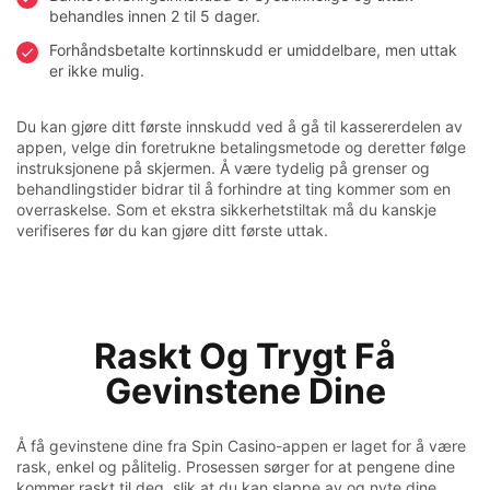
behandles innen 2 til 5 dager.
Forhåndsbetalte kortinnskudd er umiddelbare, men uttak
er ikke mulig.
Du kan gjøre ditt første innskudd ved å gå til kassererdelen av
appen, velge din foretrukne betalingsmetode og deretter følge
instruksjonene på skjermen. Å være tydelig på grenser og
behandlingstider bidrar til å forhindre at ting kommer som en
overraskelse. Som et ekstra sikkerhetstiltak må du kanskje
verifiseres før du kan gjøre ditt første uttak.
Raskt Og Trygt Få
Gevinstene Dine
Å få gevinstene dine fra Spin Casino-appen er laget for å være
rask, enkel og pålitelig. Prosessen sørger for at pengene dine
kommer raskt til deg, slik at du kan slappe av og nyte dine