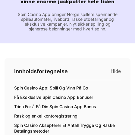
vinne enorme jackpotter hele tiden
Spin Casino App bringer Norge spillere spennende
spilleautomater, livebord, raske utbetalinger og
eksklusive kampanjer. Nyt sikker spilling og
sjenerøse belønninger med hvert spinn.
Innholdsfortegnelse
Hide
Spin Casino App: Spill Og Vinn På Go
Få Eksklusive Spin Casino App Bonuser
Trinn For å Få Din Spin Casino App Bonus
Rask og enkel kontoregistrering
Spin Casino Aksepterer Et Antall Trygge Og Raske
Betalingsmetoder